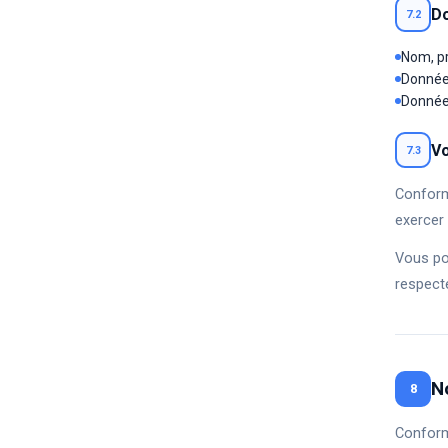
Do
7.2
Nom, pr
Données
Données
Vo
7.3
Conformé
exercer
Vous po
respect
N
8
Conform