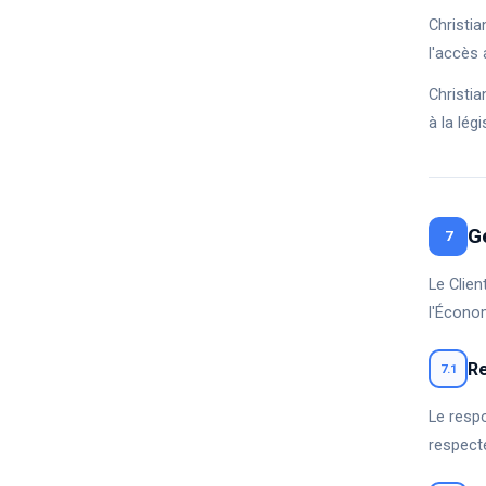
Christia
l'accès 
Christia
à la lég
G
7
Le Clie
l'Économ
Re
7.1
Le resp
respecte