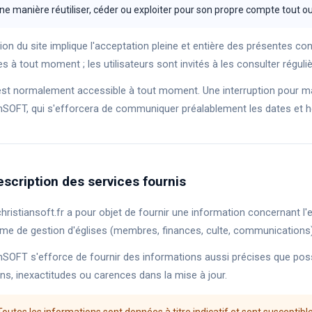
e manière réutiliser, céder ou exploiter pour son propre compte tout ou
ation du site implique l'acceptation pleine et entière des présentes c
s à tout moment ; les utilisateurs sont invités à les consulter réguli
 est normalement accessible à tout moment. Une interruption pour m
anSOFT, qui s'efforcera de communiquer préalablement les dates et he
escription des services fournis
christiansoft.fr a pour objet de fournir une information concernant l
rme de gestion d'églises (membres, finances, culte, communications)
anSOFT s'efforce de fournir des informations aussi précises que pos
ns, inexactitudes ou carences dans la mise à jour.