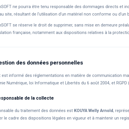
nSOFT ne pourra être tenu responsable des dommages directs et indir
au site, résultant de l'utilisation d'un matériel non conforme ou d'un 
nSOFT se réserve le droit de supprimer, sans mise en demeure préalab
islation française, notamment aux dispositions relatives à la protect
estion des données personnelles
nt est informé des réglementations en matière de communication marke
ie Numérique, loi Informatique et Libertés du 6 août 2004, et RGPD 
sponsable de la collecte
onsable du traitement des données est
KOUYA Welly Arnold
, représ
r le cadre des dispositions légales en vigueur et à maintenir un regi