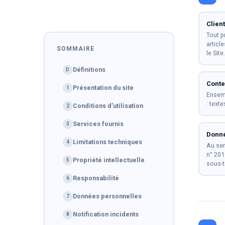
Client
Tout p
articl
SOMMAIRE
le Site.
Définitions
D
Cont
Présentation du site
1
Ensemb
: text
Conditions d'utilisation
2
Services fournis
3
Donné
Limitations techniques
4
Au sen
n° 201
Propriété intellectuelle
5
sous-t
Responsabilité
6
Données personnelles
7
Notification incidents
8