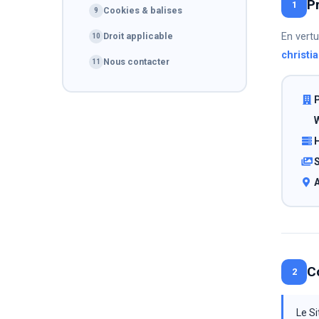
P
1
Cookies & balises
9
Droit applicable
En vertu
10
christia
Nous contacter
11
P
H
S
A
C
2
Le Si