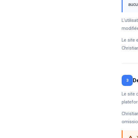
aucun
L'utilis
modifiée
Le site
Christi
D
3
Le site 
platefo
Christi
omissio