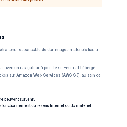
es d'évoluer sans préavis.
es
ra être tenu responsable de dommages matériels liés à
us, avec un navigateur à jour. Le serveur est hébergé
ockés sur
Amazon Web Services (AWS S3)
, au sein de
re peuvent survenir.
ysfonctionnement du réseau Internet ou du matériel