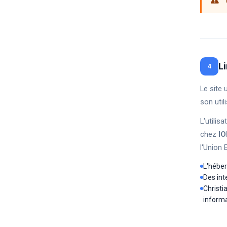
T
L
4
Le site 
son util
L'utilis
chez
I
l'Union
L'héber
Des int
Christi
informat