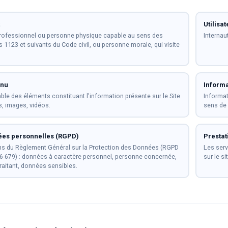
Utilisat
rofessionnel ou personne physique capable au sens des
Internau
es 1123 et suivants du Code civil, ou personne morale, qui visite
enu
Informa
le des éléments constituant l'information présente sur le Site
Informat
es, images, vidéos.
sens de l
es personnelles (RGPD)
Prestat
s du Règlement Général sur la Protection des Données (RGPD
Les serv
6-679) : données à caractère personnel, personne concernée,
sur le sit
raitant, données sensibles.