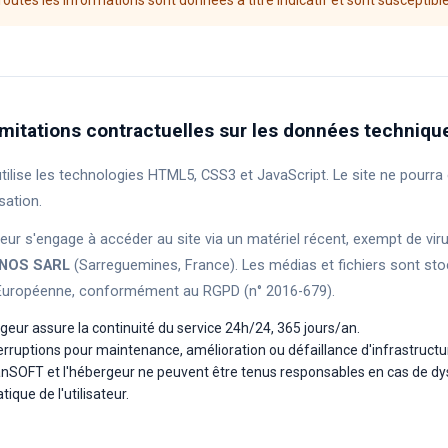
outes les informations sont données à titre indicatif et sont susceptibl
imitations contractuelles sur les données techniqu
utilise les technologies HTML5, CSS3 et JavaScript. Le site ne pour
isation.
ateur s'engage à accéder au site via un matériel récent, exempt de vir
ONOS SARL
(Sarreguemines, France). Les médias et fichiers sont st
 Européenne, conformément au RGPD (n° 2016-679).
geur assure la continuité du service 24h/24, 365 jours/an.
erruptions pour maintenance, amélioration ou défaillance d'infrastructu
anSOFT et l'hébergeur ne peuvent être tenus responsables en cas de d
ique de l'utilisateur.