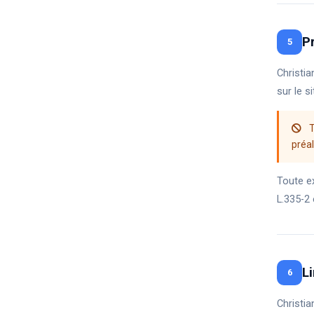
P
5
Christia
sur le s
T
préal
Toute e
L.335-2 
L
6
Christia