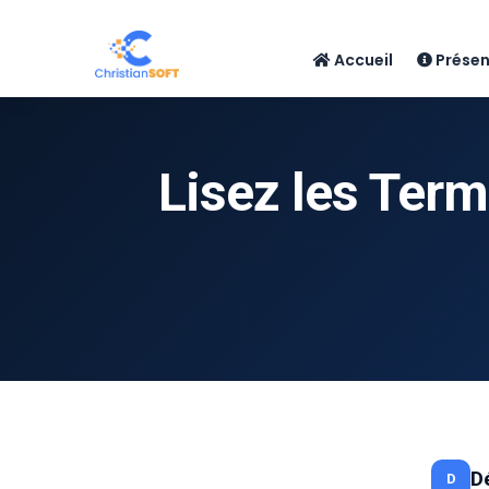
Accueil
Présen
Lisez les Term
D
D