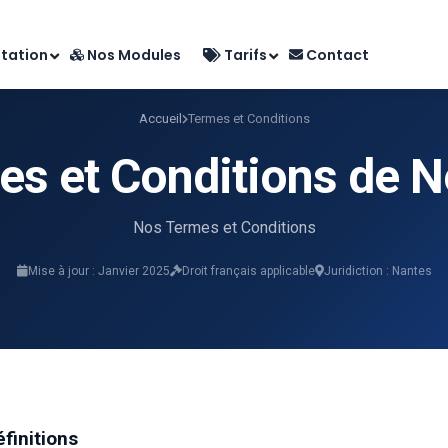
tation
Nos Modules
Tarifs
Contact
Accueil
Termes et Conditions
es et Conditions de N
Nos Termes et Conditions
Mise à jour : Janvier 2025
Droit français applicable
Juridiction : Nantes
éfinitions